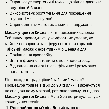
Опрацьовує енергетичні точки, що відповідають за
внутрішній баланс.
Використовує розтягування для покращення
гнучкості м’язів і суглобів.
Сприяє зняттю м’язових спазмів і напруження.
Масаж у центрі Києва
, як і в найкращих салонах
Тайланду, проводиться у комфортних умовах, де
майстер створює атмосферу спокою та гармонії.
Тайський масаж є ефективним рішенням для:
Поліпшення кровообігу.
Зняття фізичної втоми та емоційного стресу.
Відновлення енергії після фізичних і розумових
навантажень.
Як проходить традиційний тайський масаж?
Процедура триває від 60 до 90 хвилин і виконується
на спеціальному матраці, розташованому на підлозі.
Масаж у центрі Києва
в Aura Spa дотримується усіх
традиційних технік:
Розслаблення м’язів.
Легкий натиск та