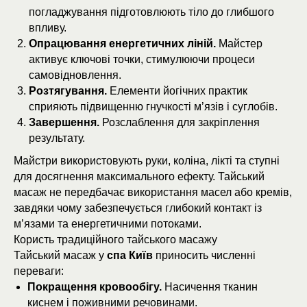
погладжування підготовлюють тіло до глибшого
впливу.
Опрацювання енергетичних ліній.
Майстер
активує ключові точки, стимулюючи процеси
самовідновлення.
Розтягування.
Елементи йогічних практик
сприяють підвищенню гнучкості м’язів і суглобів.
Завершення.
Розслаблення для закріплення
результату.
Майстри використовують руки, коліна, лікті та ступні
для досягнення максимального ефекту. Тайський
масаж не передбачає використання масел або кремів,
завдяки чому забезпечується глибокий контакт із
м’язами та енергетичними потоками.
Користь традиційного тайського масажу
Тайський масаж у
спа Київ
приносить численні
переваги:
Покращення кровообігу.
Насичення тканин
киснем і поживними речовинами.