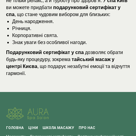
не тільки релакс, а й турботу про здоров’я. У
спа Київ
ви можете придбати
подарунковий сертифікат у
спа
, що стане чудовим вибором для близьких:
День народження.
Річниця.
Корпоративні свята.
Знак уваги без особливої нагоди.
Подарунковий сертифікат у спа
дозволяє обрати
будь-яку процедуру, зокрема
тайський масаж у
центрі Києва
, що подарує незабутні емоції та відчуття
гармонії.
ГОЛОВНА
ЦІНИ
ШКОЛА МАСАЖУ
ПРО НАС