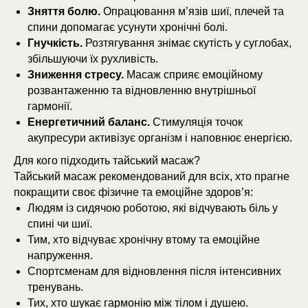
Зняття болю.
Опрацювання м’язів шиї, плечей та
спини допомагає усунути хронічні болі.
Гнучкість.
Розтягування знімає скутість у суглобах,
збільшуючи їх рухливість.
Зниження стресу.
Масаж сприяє емоційному
розвантаженню та відновленню внутрішньої
гармонії.
Енергетичний баланс.
Стимуляція точок
акупресури активізує організм і наповнює енергією.
Для кого підходить тайський масаж?
Тайський масаж рекомендований для всіх, хто прагне
покращити своє фізичне та емоційне здоров’я:
Людям із сидячою роботою, які відчувають біль у
спині чи шиї.
Тим, хто відчуває хронічну втому та емоційне
напруження.
Спортсменам для відновлення після інтенсивних
тренувань.
Тих, хто шукає гармонію між тілом і душею.