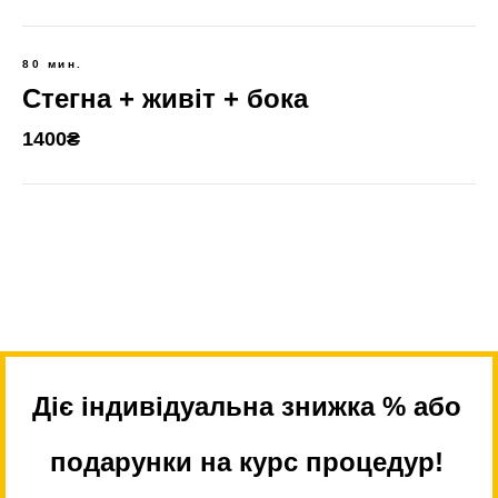
80 мин.
Стегна + живіт + бока
1400₴
Діє індивідуальна знижка % або
подарунки на курс процедур!