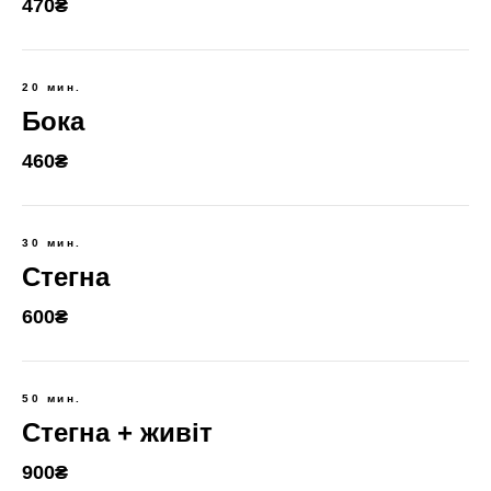
470₴
20 мин.
Бока
460₴
30 мин.
Стегна
600₴
50 мин.
Стегна + живіт
900₴