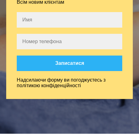
Всім новим клієнтам
Записатися
Надсилаючи форму ви погоджуєтесь з
політикою конфіденційності